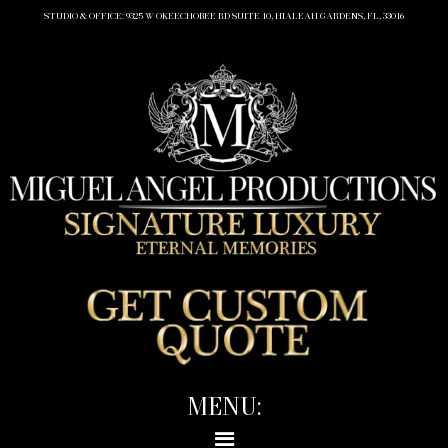
STUDIO & OFFICE: 9325 W OKEECHOBEE RD SUITE 10, HIALEAH GARDENS, FL, 33016
MENU: