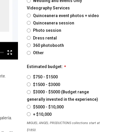
Wedding and events Only
Videography Services
Quinceanera event photos + video
Quinceanera session
Photo session
Dress rental
360 photobooth
Other
Estimated budget:
*
nte.
$750 - $1500
$1500 - $3000
$3000 - $5000 (Budget range
generally invested in the experience)
$5000 - $10,000
+ $10,000
alería.
MIGUEL ANGEL PRODUCTIONS collections start at
$1850.